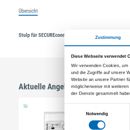
Übersicht
Stulp für SECUREconnect Rahmenteil U-Stulp 366 x 3
Zustimmung
Diese Webseite verwendet 
Wir verwenden Cookies, um I
und die Zugriffe auf unsere 
Website an unsere Partner fü
Aktuelle Angebote
möglicherweise mit weiteren
der Dienste gesammelt habe
Einwilligungsauswahl
Notwendig