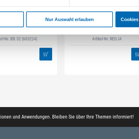
STAHLHÄRTER
DAMAZEN
Nur Auswahl erlauben
Cookies
it-Box 32-tlg Mix
Innenausbau Regal-Set
kel-Nr. BB.32
(603224)
Artikel-Nr. REG.IA
tionen und Anwendungen. Bleiben Sie über Ihre Themen informiert!