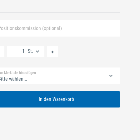
Positionskommission (optional)
Neue Liste anlegen
St.
Standard Merkliste
ur Merkliste hinzufügen
itte wählen...
In den Warenkorb