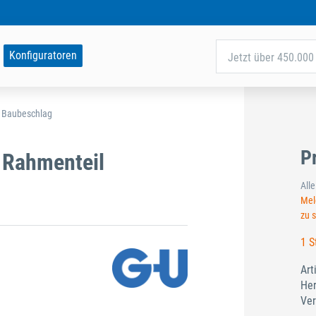
Konfiguratoren
Jetzt über 450.000 
d Baubeschlag
P
 Rahmenteil
All
Meld
zu 
1 S
Art
Her
Ver