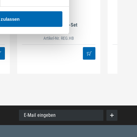
DAMAZEN
 zulassen
Holzbau Regal-Set
Spiralb
Artikel-Nr. REG.HB
38
E-Mail eingeben