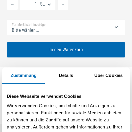
St.
Standard Merkliste
Zur Merkliste hinzufügen
Bitte wählen...
In den Warenkorb
Zustimmung
Details
Über Cookies
Schließplatte für Secury 19 U-Profil 35x6mm
Länge=120mm Nutlage 12mm X=27mm mit Endstück
4P
Diese Webseite verwendet Cookies
Wir verwenden Cookies, um Inhalte und Anzeigen zu
personalisieren, Funktionen für soziale Medien anbieten
zu können und die Zugriffe auf unsere Website zu
analysieren. Außerdem geben wir Informationen zu Ihrer