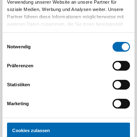
Verwendung unserer Website an unsere Partner für
Aktuelle Angebote
soziale Medien, Werbung und Analysen weiter. Unsere
Partner führen diese Informationen möglicherweise mit
weiteren Daten zusammen, die Sie ihnen bereitgestellt
haben oder die sie im Rahmen Ihrer Nutzung der Dienste
gesammelt haben.
Einwilligungsauswahl
Notwendig
Präferenzen
Festool
STAH
SELFCLEAN Filtersack SC FIS-CT
Bit-Box
Statistiken
Artikel-Nr.
8 Ausführungen
Marketing
Cookies zulassen