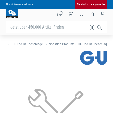
Nur für
Gewerbetreibende
Sie sind nicht angemeldet
Jetzt über 450.000 Artikel finden
eite
Tür- und Baubeschläge
Sonstige Produkte - Tür- und Baubeschlag