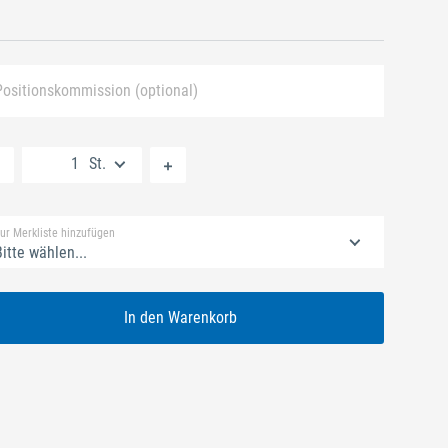
Positionskommission (optional)
Neue Liste anlegen
St.
Standard Merkliste
ur Merkliste hinzufügen
itte wählen...
In den Warenkorb