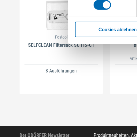
Cookies ablehnen
Festool
SELFCLEAN Filtersack SC FIS-CT
B
Arti
8 Ausführungen
Der ODÖRFER Newsletter
Produktneuheiten, Ak