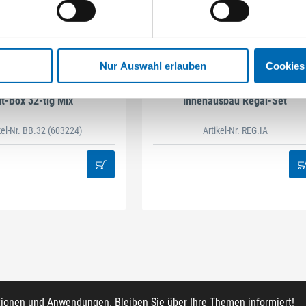
Nur Auswahl erlauben
Cookies
STAHLHÄRTER
DAMAZEN
it-Box 32-tlg Mix
Innenausbau Regal-Set
kel-Nr. BB.32
(603224)
Artikel-Nr. REG.IA
tionen und Anwendungen. Bleiben Sie über Ihre Themen informiert!