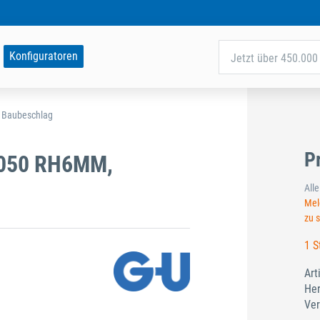
Konfiguratoren
Jetzt über 450.000 
d Baubeschlag
P
1050 RH6MM,
All
Meld
zu 
1 S
Art
Her
Ver