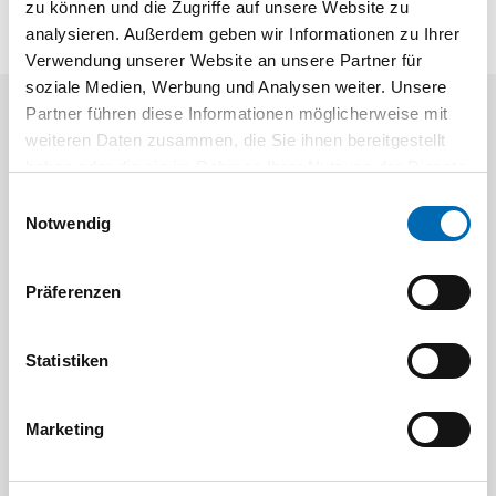
zu können und die Zugriffe auf unsere Website zu
analysieren. Außerdem geben wir Informationen zu Ihrer
Verwendung unserer Website an unsere Partner für
soziale Medien, Werbung und Analysen weiter. Unsere
Partner führen diese Informationen möglicherweise mit
Aktuelle Angebote
weiteren Daten zusammen, die Sie ihnen bereitgestellt
haben oder die sie im Rahmen Ihrer Nutzung der Dienste
gesammelt haben.
Einwilligungsauswahl
Notwendig
Präferenzen
Festool
STAH
Statistiken
SELFCLEAN Filtersack SC FIS-CT
Bit-Box
Marketing
Artikel-Nr.
8 Ausführungen