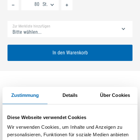
St.
Standard Merkliste
Zur Merkliste hinzufügen
Bitte wählen...
In den Warenkorb
Produktbeschreibung
Zustimmung
Details
Über Cookies
GU-SECURY Europa 40/92 SZ-P2 Nuss: 8mm Kennkerbe:
890mm Flachstulp 16x2,5mm L:1830,0mm Eckig Maße: A1
Diese Webseite verwendet Cookies
267,5mm B1 402,5mm Zwischenverzahnung oben+unten
Wir verwenden Cookies, um Inhalte und Anzeigen zu
Verzahnung oben+unten ferGUard*silber VE: 40,000
personalisieren, Funktionen für soziale Medien anbieten