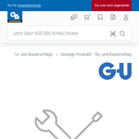
Nur für
Gewerbetreibende
Sie sind nicht angemeldet
Jetzt über 450.000 Artikel finden
eite
Tür- und Baubeschläge
Sonstige Produkte - Tür- und Baubeschlag