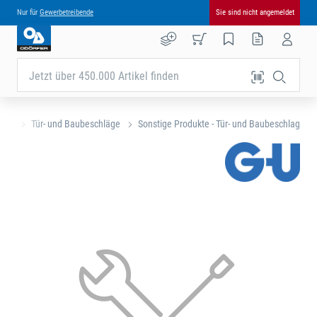
Nur für
Gewerbetreibende
Sie sind nicht angemeldet
Jetzt über 450.000 Artikel finden
eite
Tür- und Baubeschläge
Sonstige Produkte - Tür- und Baubeschlag