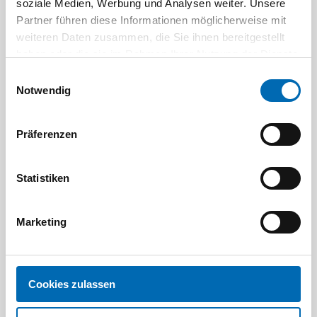
soziale Medien, Werbung und Analysen weiter. Unsere
Partner führen diese Informationen möglicherweise mit
weiteren Daten zusammen, die Sie ihnen bereitgestellt
haben oder die sie im Rahmen Ihrer Nutzung der Dienste
gesammelt haben.
Einwilligungsauswahl
Notwendig
Festool
STAH
Präferenzen
SELFCLEAN Filtersack SC FIS-CT
Bit-Box
Artikel-Nr.
Statistiken
8 Ausführungen
Marketing
Cookies zulassen