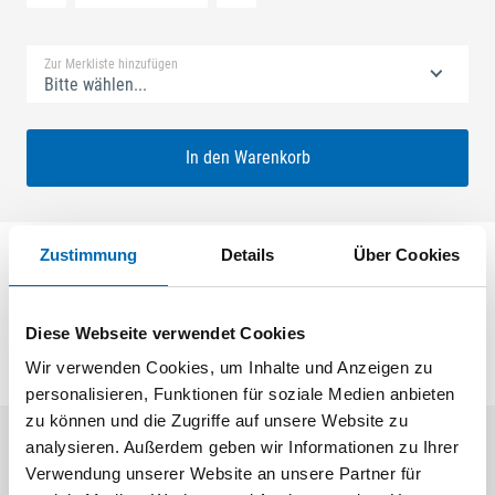
Standard Merkliste
Zur Merkliste hinzufügen
Bitte wählen...
In den Warenkorb
Zustimmung
Details
Über Cookies
Stulp für SECUREconnect Flügel- und Rahmenteil U-
Stulp 366 x 24 x 6 x 2 mm, kantig
Diese Webseite verwendet Cookies
Wir verwenden Cookies, um Inhalte und Anzeigen zu
personalisieren, Funktionen für soziale Medien anbieten
zu können und die Zugriffe auf unsere Website zu
analysieren. Außerdem geben wir Informationen zu Ihrer
Aktuelle Angebote
Verwendung unserer Website an unsere Partner für