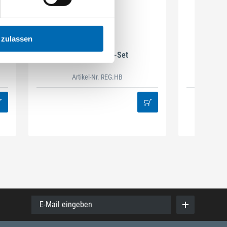
 zulassen
DAMAZEN
Holzbau Regal-Set
Spiralb
Artikel-Nr. REG.HB
38
E-Mail eingeben