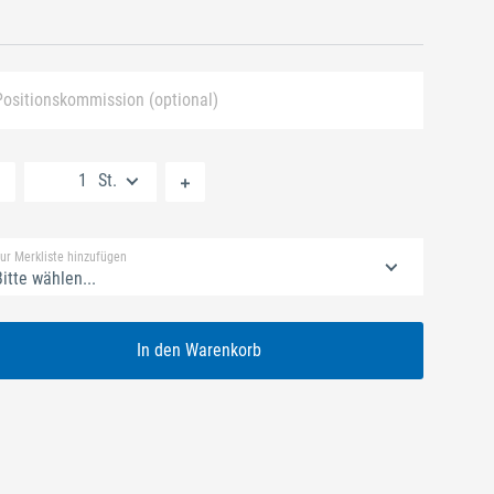
Positionskommission (optional)
Neue Liste anlegen
St.
Standard Merkliste
ur Merkliste hinzufügen
itte wählen...
In den Warenkorb