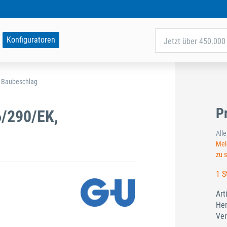
Konfiguratoren
Jetzt über 450.000 
d Baubeschlag
P
/290/EK,
All
Meld
zu 
1 S
Art
Her
Ver