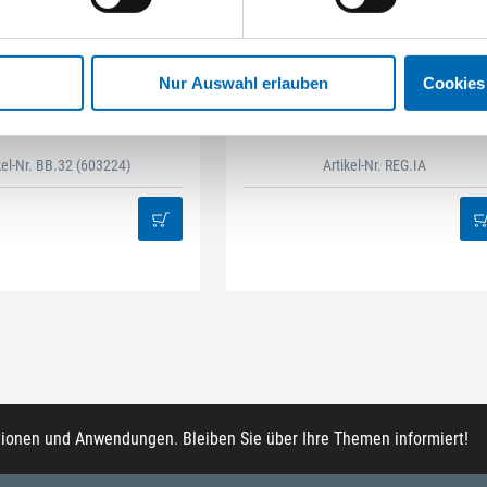
Nur Auswahl erlauben
Cookies
STAHLHÄRTER
DAMAZEN
it-Box 32-tlg Mix
Innenausbau Regal-Set
kel-Nr. BB.32
(603224)
Artikel-Nr. REG.IA
tionen und Anwendungen. Bleiben Sie über Ihre Themen informiert!