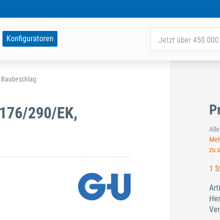
Konfiguratoren
Jetzt über 450.000 
d Baubeschlag
P
176/290/EK,
All
Meld
zu 
1 S
Art
Her
Ver