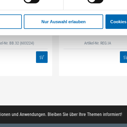
Nur Auswahl erlauben
Cookies
STAHLHÄRTER
DAMAZEN
it-Box 32-tlg Mix
Innenausbau Regal-Set
kel-Nr. BB.32
(603224)
Artikel-Nr. REG.IA
tionen und Anwendungen. Bleiben Sie über Ihre Themen informiert!