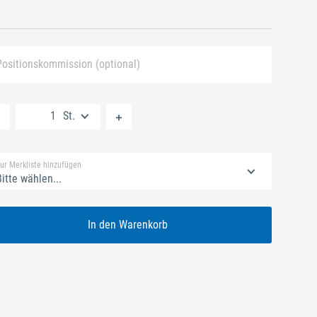
Positionskommission (optional)
Neue Liste anlegen
St.
Standard Merkliste
ur Merkliste hinzufügen
itte wählen...
In den Warenkorb