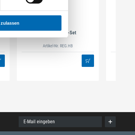
 zulassen
DAMAZEN
Holzbau Regal-Set
Spiralb
Artikel-Nr. REG.HB
38
E-Mail eingeben