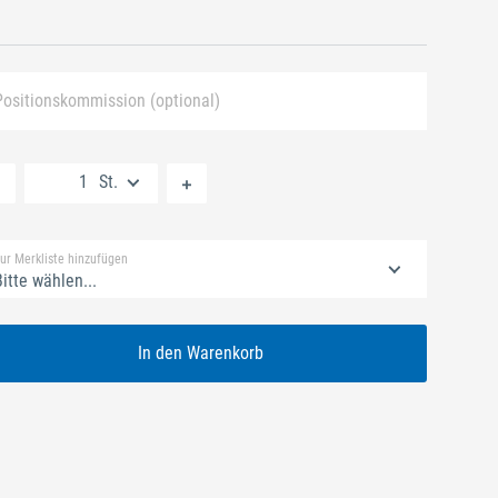
Positionskommission (optional)
Neue Liste anlegen
St.
Standard Merkliste
ur Merkliste hinzufügen
itte wählen...
In den Warenkorb