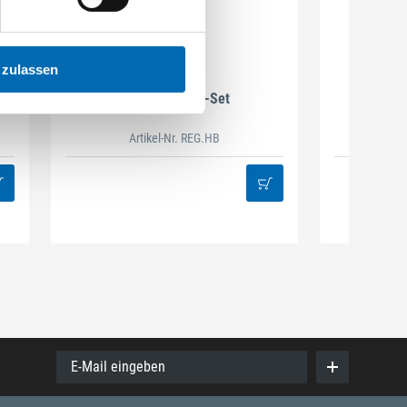
 zulassen
DAMAZEN
Holzbau Regal-Set
Spiralb
Artikel-Nr. REG.HB
38
E-Mail eingeben