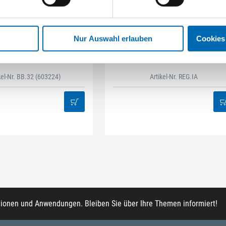
Nur Auswahl erlauben
Cookies
STAHLHÄRTER
DAMAZEN
it-Box 32-tlg Mix
Innenausbau Regal-Set
kel-Nr. BB.32
(603224)
Artikel-Nr. REG.IA
tionen und Anwendungen. Bleiben Sie über Ihre Themen informiert!