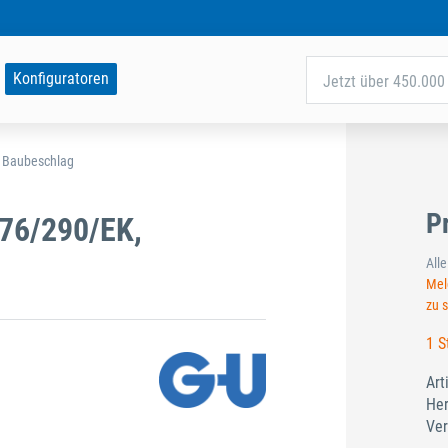
Konfiguratoren
Jetzt über 450.000 
d Baubeschlag
P
76/290/EK,
All
Meld
zu 
1 S
Art
Her
Ver