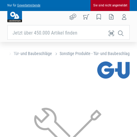
Nur für
Gewerbetreibende
Sie sind nicht angemeldet
Jetzt über 450.000 Artikel finden
eite
Tür- und Baubeschläge
Sonstige Produkte - Tür- und Baubeschlag