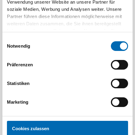
Verwendung unserer Website an unsere Partner für
Aktuelle Angebote
soziale Medien, Werbung und Analysen weiter. Unsere
Partner führen diese Informationen möglicherweise mit
weiteren Daten zusammen, die Sie ihnen bereitgestellt
haben oder die sie im Rahmen Ihrer Nutzung der Dienste
gesammelt haben.
Einwilligungsauswahl
Notwendig
Präferenzen
Festool
STAH
SELFCLEAN Filtersack SC FIS-CT
Bit-Box
Statistiken
Artikel-Nr.
8 Ausführungen
Marketing
Cookies zulassen