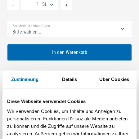
St.
Standard Merkliste
Zur Merkliste hinzufügen
Bitte wählen...
In den Warenkorb
Zustimmung
Details
Über Cookies
SECURY ECONOMY 1x20 55/92 Nuss: 10mm
Kennkerbe: 176mm Flachstulp 20x2,5mm L:290,0mm
Eckig Maße: ferGUard*silber
Diese Webseite verwendet Cookies
Wir verwenden Cookies, um Inhalte und Anzeigen zu
personalisieren, Funktionen für soziale Medien anbieten
zu können und die Zugriffe auf unsere Website zu
analysieren. Außerdem geben wir Informationen zu Ihrer