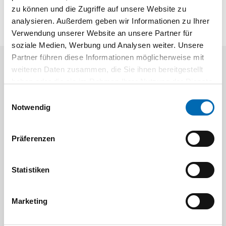
zu können und die Zugriffe auf unsere Website zu
analysieren. Außerdem geben wir Informationen zu Ihrer
Verwendung unserer Website an unsere Partner für
soziale Medien, Werbung und Analysen weiter. Unsere
Partner führen diese Informationen möglicherweise mit
weiteren Daten zusammen, die Sie ihnen bereitgestellt
Aktuelle Angebote
haben oder die sie im Rahmen Ihrer Nutzung der Dienste
gesammelt haben.
Einwilligungsauswahl
Notwendig
Präferenzen
Statistiken
Festool
STAH
SELFCLEAN Filtersack SC FIS-CT
Bit-Box
Marketing
Artikel-Nr.