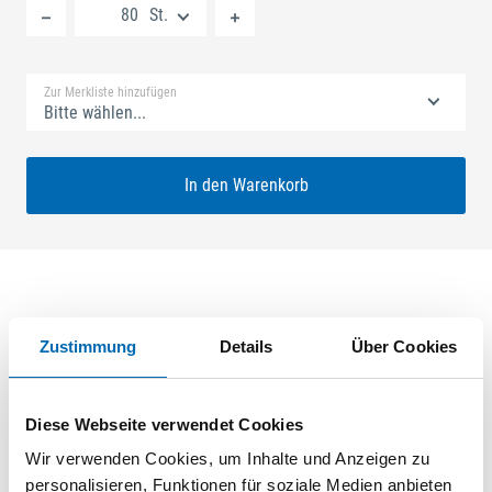
St.
Standard Merkliste
Zur Merkliste hinzufügen
Bitte wählen...
In den Warenkorb
Produktbeschreibung
Zustimmung
Details
Über Cookies
GU-SECURY Europa 60/92 SH/SZ-R Nuss: 8mm Kennkerbe:
1050mm Flachstulp 16x2,5mm L:2285,0mm Eckig Maße: A1
Diese Webseite verwendet Cookies
568,0mm A2 757,0mm B1 660,0mm B2 821,0mm Für
Sperrbügel vorgerichtet Verzahnung oben+unten
Wir verwenden Cookies, um Inhalte und Anzeigen zu
ferGUard*silber VE: 40,000
personalisieren, Funktionen für soziale Medien anbieten