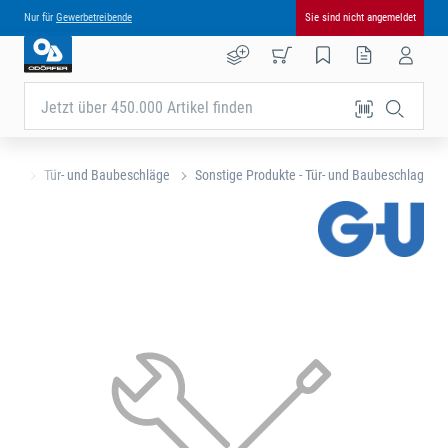
Nur für
Gewerbetreibende
Sie sind nicht angemeldet
Jetzt über 450.000 Artikel finden
eite
Tür- und Baubeschläge
Sonstige Produkte - Tür- und Baubeschlag