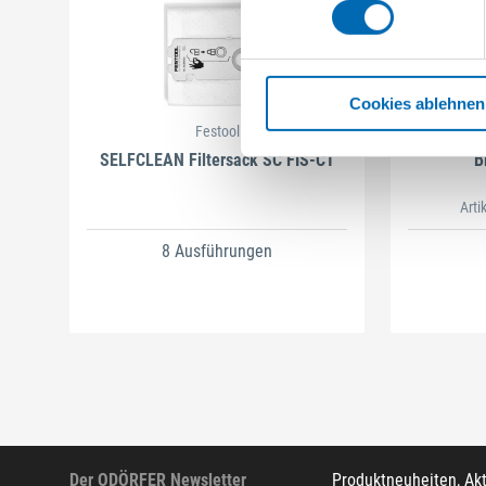
Cookies ablehnen
Festool
SELFCLEAN Filtersack SC FIS-CT
B
Arti
8 Ausführungen
Der ODÖRFER Newsletter
Produktneuheiten, Ak