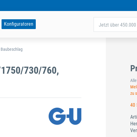
Konfiguratoren
Jetzt über 450.000 
d Baubeschlag
P
/1750/730/760,
All
Meld
zu 
40 
Art
Her
Ver