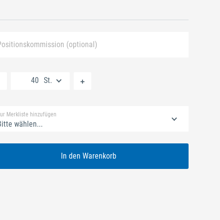
Positionskommission (optional)
Neue Liste anlegen
St.
Standard Merkliste
ur Merkliste hinzufügen
itte wählen...
In den Warenkorb