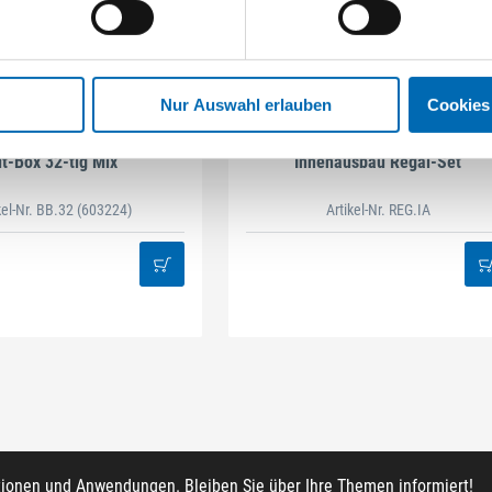
Nur Auswahl erlauben
Cookies
STAHLHÄRTER
DAMAZEN
it-Box 32-tlg Mix
Innenausbau Regal-Set
kel-Nr. BB.32
(603224)
Artikel-Nr. REG.IA
tionen und Anwendungen. Bleiben Sie über Ihre Themen informiert!