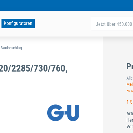
Konfiguratoren
Jetzt über 450.000 
d Baubeschlag
P
20/2285/730/760,
All
Meld
zu 
1 S
Art
Her
Ver