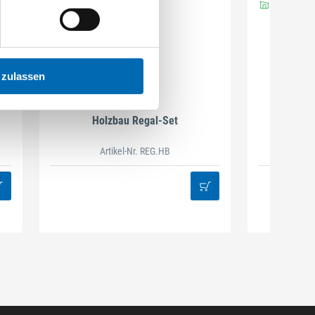
 zulassen
DAMAZEN
Holzbau Regal-Set
Spiralb
Artikel-Nr. REG.HB
38