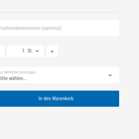
Positionskommission (optional)
Neue Liste anlegen
St.
Standard Merkliste
ur Merkliste hinzufügen
itte wählen...
In den Warenkorb