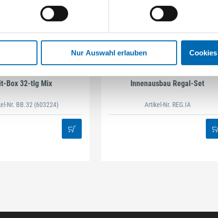
Nur Auswahl erlauben
Cookies
STAHLHÄRTER
DAMAZEN
it-Box 32-tlg Mix
Innenausbau Regal-Set
kel-Nr. BB.32
(603224)
Artikel-Nr. REG.IA