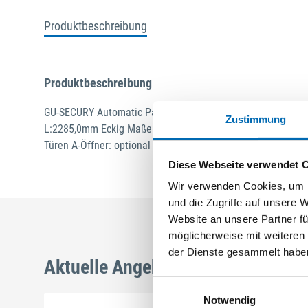
Produktbeschreibung
Produktbeschreibung
GU-SECURY Automatic Panik 35/92 sf2 Nuss: 9mm Kennke
Zustimmung
L:2285,0mm Eckig Maße: A1 730,0mm B1 760,0mm Wechself
Türen A-Öffner: optional Edelstahl geschliffen
Diese Webseite verwendet 
Wir verwenden Cookies, um I
und die Zugriffe auf unsere 
Website an unsere Partner fü
möglicherweise mit weiteren
der Dienste gesammelt habe
Aktuelle Angebote
Einwilligungsauswahl
Notwendig