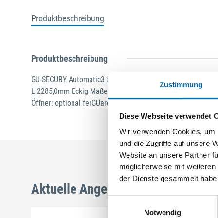
Produktbeschreibung
Produktbeschreibung
GU-SECURY Automatic3 50/92 sf3 Nuss: 10mm Kennkerbe:
Zustimmung
L:2285,0mm Eckig Maße: A1 730,0mm B1 250,0mm B2 760,0m
Öffner: optional ferGUard*silber
Diese Webseite verwendet 
Wir verwenden Cookies, um I
und die Zugriffe auf unsere 
Website an unsere Partner fü
möglicherweise mit weiteren
der Dienste gesammelt habe
Aktuelle Angebote
Einwilligungsauswahl
Notwendig