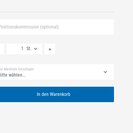
Positionskommission (optional)
Neue Liste anlegen
St.
Standard Merkliste
ur Merkliste hinzufügen
itte wählen...
In den Warenkorb