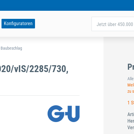
Konfiguratoren
Jetzt über 450.000 
d Baubeschlag
P
20/vIS/2285/730,
All
Meld
zu 
1 S
Art
Her
Ver