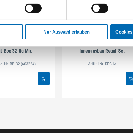
Nur Auswahl erlauben
Cookies
STAHLHÄRTER
DAMAZEN
it-Box 32-tlg Mix
Innenausbau Regal-Set
kel-Nr. BB.32
(603224)
Artikel-Nr. REG.IA