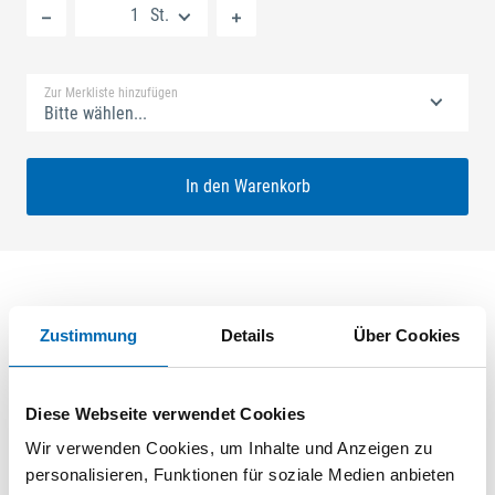
St.
Standard Merkliste
Zur Merkliste hinzufügen
Bitte wählen...
In den Warenkorb
Produktbeschreibung
Zustimmung
Details
Über Cookies
GU-SECURY Automatic3 45/92 sf3 Nuss: 10mm Kennkerbe:
1020mm Flachstulp 20x2,5mm L:2285,0mm Eckig Maße: A1
Diese Webseite verwendet Cookies
730,0mm B1 250,0mm B2 760,0mm Für Sperrbügel
Wir verwenden Cookies, um Inhalte und Anzeigen zu
vorgerichtet A-Öffner: optional ferGUard*silber
personalisieren, Funktionen für soziale Medien anbieten