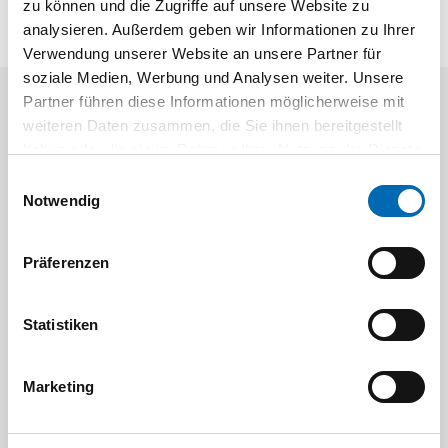
zu können und die Zugriffe auf unsere Website zu
analysieren. Außerdem geben wir Informationen zu Ihrer
Verwendung unserer Website an unsere Partner für
soziale Medien, Werbung und Analysen weiter. Unsere
Partner führen diese Informationen möglicherweise mit
Aktuelle Angebote
weiteren Daten zusammen, die Sie ihnen bereitgestellt
haben oder die sie im Rahmen Ihrer Nutzung der Dienste
gesammelt haben.
Einwilligungsauswahl
Notwendig
Präferenzen
Festool
STAH
Statistiken
SELFCLEAN Filtersack SC FIS-CT
Bit-Box
Marketing
Artikel-Nr.
8 Ausführungen