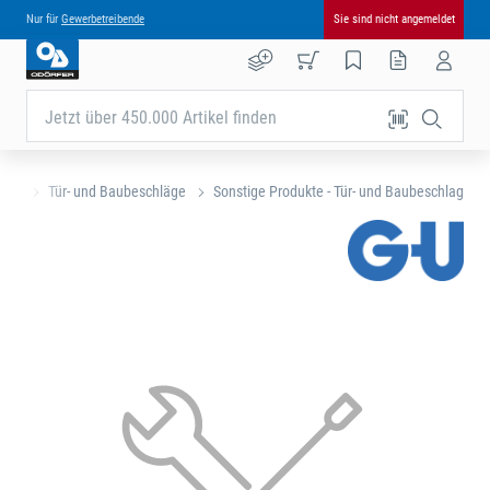
Nur für
Gewerbetreibende
Sie sind nicht angemeldet
Jetzt über 450.000 Artikel finden
eite
Tür- und Baubeschläge
Sonstige Produkte - Tür- und Baubeschlag