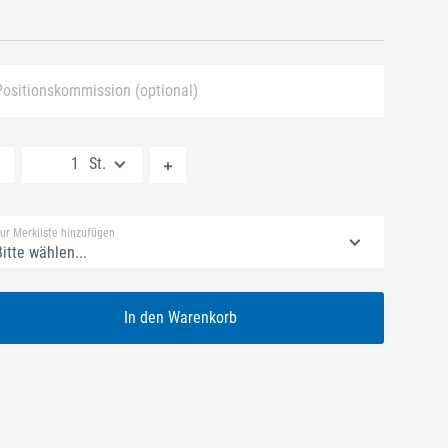
Positionskommission (optional)
Neue Liste anlegen
St.
Standard Merkliste
ur Merkliste hinzufügen
itte wählen...
In den Warenkorb