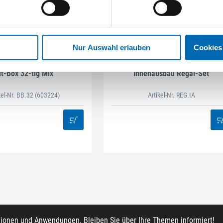
Nur Auswahl erlauben
Cookies
STAHLHÄRTER
DAMAZEN
it-Box 32-tlg Mix
Innenausbau Regal-Set
kel-Nr. BB.32
(603224)
Artikel-Nr. REG.IA
tionen und Anwendungen. Bleiben Sie über Ihre Themen informiert!