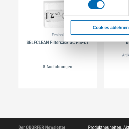
Cookies ablehnen
Festool
SELFCLEAN Filtersack SC FIS-CT
B
Arti
8 Ausführungen
Der ODÖRFER Newsletter
Produktneuheiten, Ak