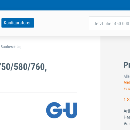
Konfiguratoren
Jetzt über 450.000 
d Baubeschlag
P
50/580/760,
All
Meld
zu 
1 S
Art
Her
Ver