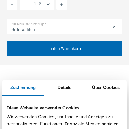
St.
Standard Merkliste
Zur Merkliste hinzufügen
Bitte wählen...
In den Warenkorb
Produktbeschreibung
Zustimmung
Details
Über Cookies
GU-SECURY Automatic 65/88 sf2 Nuss: 9mm Kennkerbe:
890mm Flachstulp 20x2,5mm L:1750,0mm Abgerundet Maße:
Diese Webseite verwendet Cookies
A1 730,0mm B1 760,0mm FH - für feuerhemmende Türen A-
Wir verwenden Cookies, um Inhalte und Anzeigen zu
Öffner: optional ferGUard*silber
personalisieren, Funktionen für soziale Medien anbieten