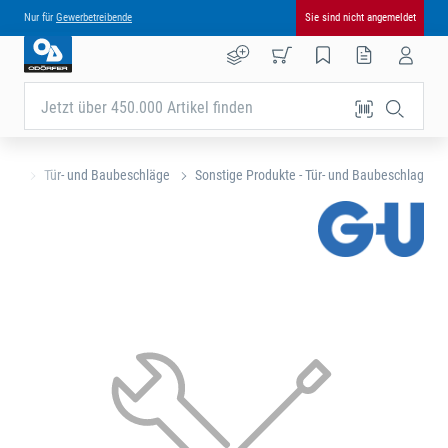
Nur für
Gewerbetreibende
Sie sind nicht angemeldet
Jetzt über 450.000 Artikel finden
eite
Tür- und Baubeschläge
Sonstige Produkte - Tür- und Baubeschlag