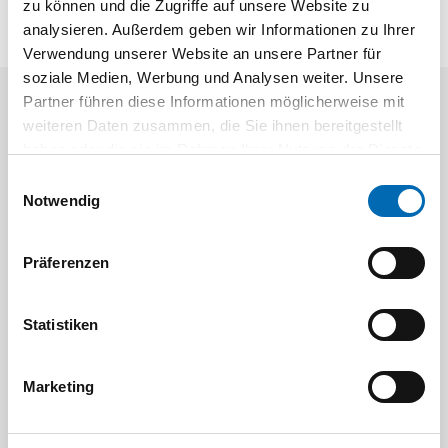
zu können und die Zugriffe auf unsere Website zu
analysieren. Außerdem geben wir Informationen zu Ihrer
Verwendung unserer Website an unsere Partner für
soziale Medien, Werbung und Analysen weiter. Unsere
Partner führen diese Informationen möglicherweise mit
Aktuelle Angebote
weiteren Daten zusammen, die Sie ihnen bereitgestellt
haben oder die sie im Rahmen Ihrer Nutzung der Dienste
gesammelt haben.
Einwilligungsauswahl
Notwendig
Präferenzen
Festool
STAH
Statistiken
SELFCLEAN Filtersack SC FIS-CT
Bit-Box
Marketing
Artikel-Nr.
8 Ausführungen