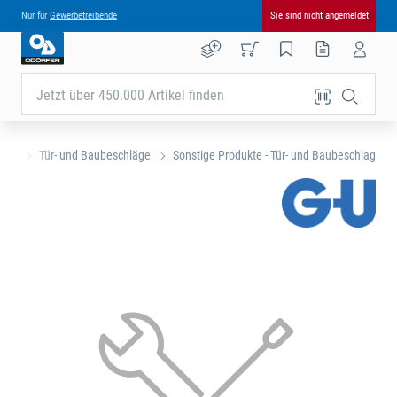
Nur für
Gewerbetreibende
Sie sind nicht angemeldet
Jetzt über 450.000 Artikel finden
eite
Tür- und Baubeschläge
Sonstige Produkte - Tür- und Baubeschlag