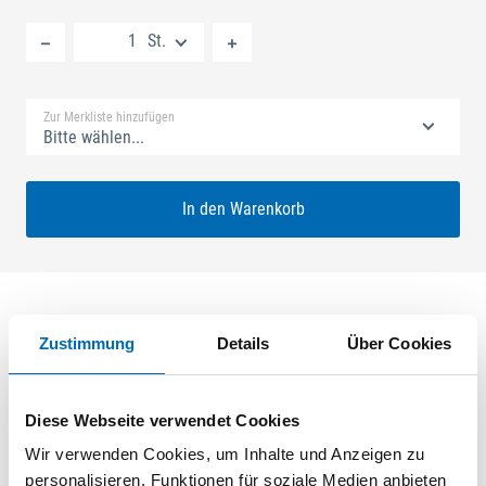
Neue Liste anlegen
St.
Standard Merkliste
Zur Merkliste hinzufügen
Bitte wählen...
In den Warenkorb
Zustimmung
Details
Über Cookies
Produktbeschreibung
GU-SECURY Automatic 65/88 sf2 Nuss: 8,5mm Kennkerbe:
Diese Webseite verwendet Cookies
890mm Flachstulp 20x2,5mm L:1750,0mm Abgerundet Maße:
A1 730,0mm B1 760,0mm Für Sperrbügel vorgerichtet A-
Wir verwenden Cookies, um Inhalte und Anzeigen zu
Öffner: optional ferGUard*silber
personalisieren, Funktionen für soziale Medien anbieten