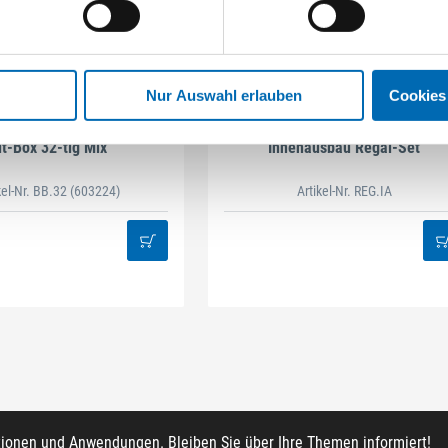
Nur Auswahl erlauben
Cookies
STAHLHÄRTER
DAMAZEN
it-Box 32-tlg Mix
Innenausbau Regal-Set
kel-Nr. BB.32
(603224)
Artikel-Nr. REG.IA
tionen und Anwendungen. Bleiben Sie über Ihre Themen informiert!