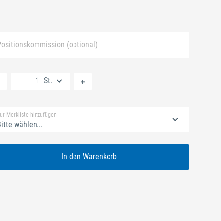
Positionskommission (optional)
Neue Liste anlegen
St.
Standard Merkliste
ur Merkliste hinzufügen
itte wählen...
In den Warenkorb