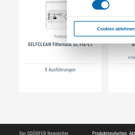
Cookies ablehnen
Festool
SELFCLEAN Filtersack SC FIS-CT
B
Arti
8 Ausführungen
Der ODÖRFER Newsletter
Produktneuheiten, Ak