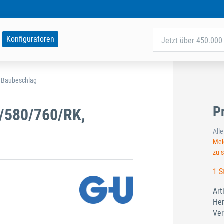
Konfiguratoren
Jetzt über 450.000 
d Baubeschlag
P
/580/760/RK,
All
Meld
zu 
1 S
Art
Her
Ver