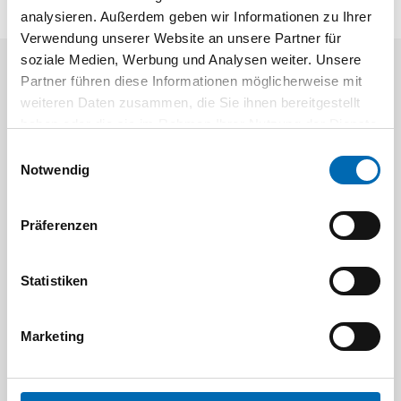
analysieren. Außerdem geben wir Informationen zu Ihrer
Verwendung unserer Website an unsere Partner für
soziale Medien, Werbung und Analysen weiter. Unsere
Partner führen diese Informationen möglicherweise mit
Aktuelle Angebote
weiteren Daten zusammen, die Sie ihnen bereitgestellt
haben oder die sie im Rahmen Ihrer Nutzung der Dienste
gesammelt haben.
Einwilligungsauswahl
Notwendig
Präferenzen
Festool
STAH
Statistiken
SELFCLEAN Filtersack SC FIS-CT
Bit-Box
Artikel-Nr.
Marketing
8 Ausführungen