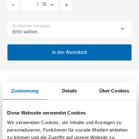
St.
Standard Merkliste
Zur Merkliste hinzufügen
Bitte wählen...
In den Warenkorb
Zustimmung
Details
Über Cookies
Produktbeschreibung
GU-SECURY Automatic 55/92 sf2 Nuss: 8mm Kennkerbe:
Diese Webseite verwendet Cookies
1020mm U-Stulp 24x6x6x2,5mm L:2285,0mm Eckig Maße: A1
730,0mm B1 760,0mm A-Öffner: optional ferGUard*silber
Wir verwenden Cookies, um Inhalte und Anzeigen zu
personalisieren, Funktionen für soziale Medien anbieten
zu können und die Zugriffe auf unsere Website zu