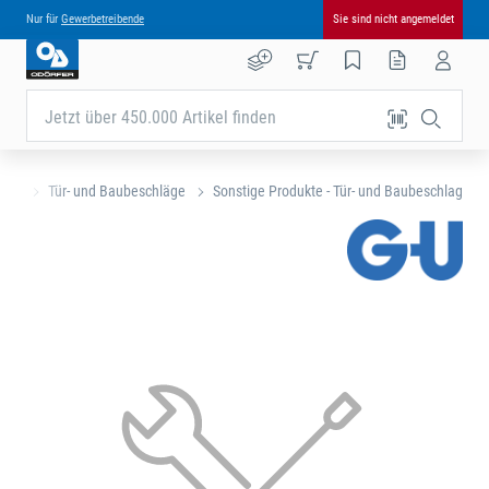
Nur für
Gewerbetreibende
Sie sind nicht angemeldet
Jetzt über 450.000 Artikel finden
eite
Tür- und Baubeschläge
Sonstige Produkte - Tür- und Baubeschlag