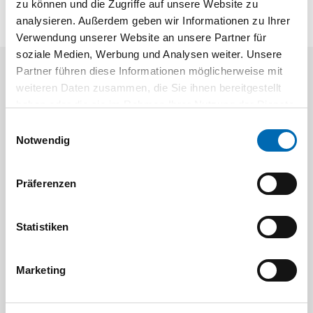
zu können und die Zugriffe auf unsere Website zu
analysieren. Außerdem geben wir Informationen zu Ihrer
Verwendung unserer Website an unsere Partner für
soziale Medien, Werbung und Analysen weiter. Unsere
Partner führen diese Informationen möglicherweise mit
Aktuelle Angebote
weiteren Daten zusammen, die Sie ihnen bereitgestellt
haben oder die sie im Rahmen Ihrer Nutzung der Dienste
gesammelt haben.
Einwilligungsauswahl
Notwendig
Präferenzen
Festool
STAH
Statistiken
SELFCLEAN Filtersack SC FIS-CT
Bit-Box
Marketing
Artikel-Nr.
8 Ausführungen