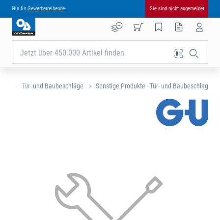
Nur für
Gewerbetreibende
Sie sind nicht angemeldet
Jetzt über 450.000 Artikel finden
eite
Tür- und Baubeschläge
Sonstige Produkte - Tür- und Baubeschlag