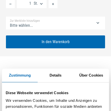
St.
Standard Merkliste
Zur Merkliste hinzufügen
Bitte wählen...
In den Warenkorb
Produktbeschreibung
Zustimmung
Details
Über Cookies
GU-SECURY Automatic 55/92 sf2 Nuss: 8mm Kennkerbe:
890mm Flachstulp 16x2,5mm L:1750,0mm Eckig Maße: A1
Diese Webseite verwendet Cookies
730,0mm B1 760,0mm Für Sperrbügel vorgerichtet A-Öffner:
Wir verwenden Cookies, um Inhalte und Anzeigen zu
optional ferGUard*silber
personalisieren, Funktionen für soziale Medien anbieten