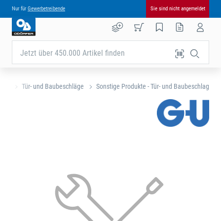
Nur für
Gewerbetreibende
Sie sind nicht angemeldet
Jetzt über 450.000 Artikel finden
eite
Tür- und Baubeschläge
Sonstige Produkte - Tür- und Baubeschlag