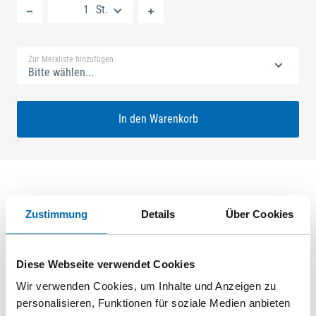
St.
Standard Merkliste
Zur Merkliste hinzufügen
Bitte wählen...
In den Warenkorb
Produktbeschreibung
Zustimmung
Details
Über Cookies
GU-SECURY Automatic 45/92 sf2 Nuss: 8mm Kennkerbe:
890mm Flachstulp 24x2,5mm L:1750,0mm Eckig Maße: A1
Diese Webseite verwendet Cookies
730,0mm B1 760,0mm Für Sperrbügel vorgerichtet A-Öffner:
Wir verwenden Cookies, um Inhalte und Anzeigen zu
optional ferGUard*silber
personalisieren, Funktionen für soziale Medien anbieten