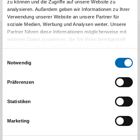
zu können und die Zugriffe auf unsere Website zu
analysieren. Außerdem geben wir Informationen zu Ihrer
Verwendung unserer Website an unsere Partner für
soziale Medien, Werbung und Analysen weiter. Unsere
Partner führen diese Informationen möglicherweise mit
Aktuelle Angebote
weiteren Daten zusammen, die Sie ihnen bereitgestellt
haben oder die sie im Rahmen Ihrer Nutzung der Dienste
gesammelt haben.
Einwilligungsauswahl
Notwendig
Präferenzen
Festool
STAH
Statistiken
SELFCLEAN Filtersack SC FIS-CT
Bit-Box
Marketing
Artikel-Nr.
8 Ausführungen