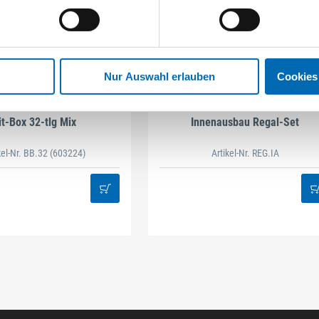
Nur Auswahl erlauben
Cookies
STAHLHÄRTER
DAMAZEN
it-Box 32-tlg Mix
Innenausbau Regal-Set
kel-Nr. BB.32
(603224)
Artikel-Nr. REG.IA