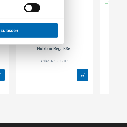
 zulassen
DAMAZEN
Holzbau Regal-Set
Spiralb
Artikel-Nr. REG.HB
38