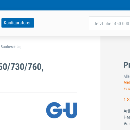
Konfiguratoren
Jetzt über 450.000 
d Baubeschlag
P
50/730/760,
All
Meld
zu 
1 S
Art
Her
Ver