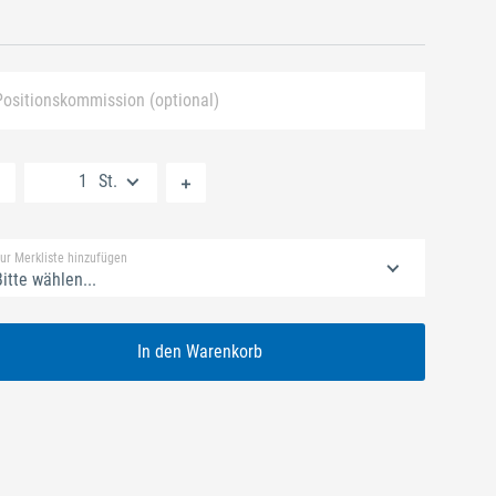
Positionskommission (optional)
Neue Liste anlegen
St.
Standard Merkliste
ur Merkliste hinzufügen
itte wählen...
In den Warenkorb