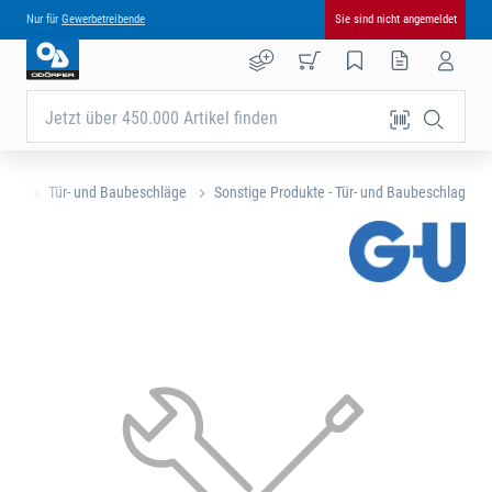
Nur für
Gewerbetreibende
Sie sind nicht angemeldet
Jetzt über 450.000 Artikel finden
eite
Tür- und Baubeschläge
Sonstige Produkte - Tür- und Baubeschlag