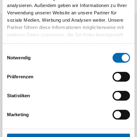
analysieren. Außerdem geben wir Informationen zu Ihrer
Verwendung unserer Website an unsere Partner für
soziale Medien, Werbung und Analysen weiter. Unsere
Partner führen diese Informationen möglicherweise mit
Aktuelle Angebote
weiteren Daten zusammen, die Sie ihnen bereitgestellt
haben oder die sie im Rahmen Ihrer Nutzung der Dienste
gesammelt haben.
Einwilligungsauswahl
Notwendig
Präferenzen
Festool
STAH
Statistiken
SELFCLEAN Filtersack SC FIS-CT
Bit-Box
Artikel-Nr.
Marketing
8 Ausführungen