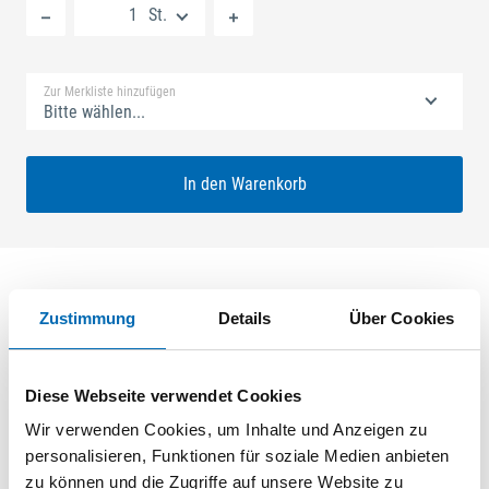
St.
Standard Merkliste
Zur Merkliste hinzufügen
Bitte wählen...
In den Warenkorb
Zustimmung
Details
Über Cookies
Produktbeschreibung
GU-SECURY Automatic 45/92 sf2 Nuss: 8mm Kennkerbe:
Diese Webseite verwendet Cookies
890mm Flachstulp 20x2,5mm L:1750,0mm Eckig Maße: A1
580,0mm B1 760,0mm A-Öffner: optional ferGUard*silber
Wir verwenden Cookies, um Inhalte und Anzeigen zu
personalisieren, Funktionen für soziale Medien anbieten
zu können und die Zugriffe auf unsere Website zu