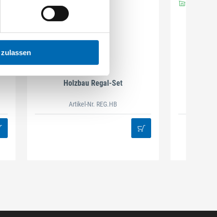
 zulassen
DAMAZEN
Holzbau Regal-Set
Spiralb
Artikel-Nr. REG.HB
38