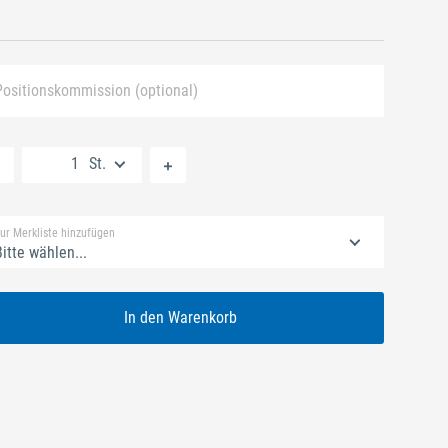
Positionskommission (optional)
Neue Liste anlegen
St.
Standard Merkliste
ur Merkliste hinzufügen
itte wählen...
In den Warenkorb