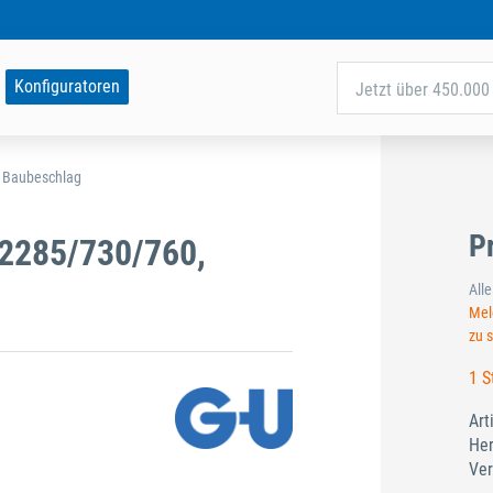
Konfiguratoren
Jetzt über 450.000 
d Baubeschlag
P
2285/730/760,
All
Meld
zu 
1 S
Art
Her
Ver