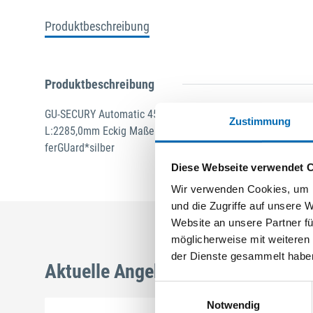
Produktbeschreibung
Produktbeschreibung
GU-SECURY Automatic 45/92 sf2 Nuss: 10mm Kennkerbe: 
Zustimmung
L:2285,0mm Eckig Maße: A1 730,0mm B1 760,0mm Für Sperrb
ferGUard*silber
Diese Webseite verwendet 
Wir verwenden Cookies, um I
und die Zugriffe auf unsere 
Website an unsere Partner fü
möglicherweise mit weiteren
der Dienste gesammelt habe
Aktuelle Angebote
Einwilligungsauswahl
Notwendig