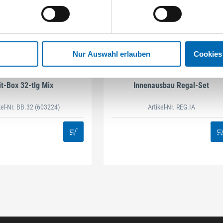
Nur Auswahl erlauben
Cookies
STAHLHÄRTER
DAMAZEN
it-Box 32-tlg Mix
Innenausbau Regal-Set
kel-Nr. BB.32
(603224)
Artikel-Nr. REG.IA