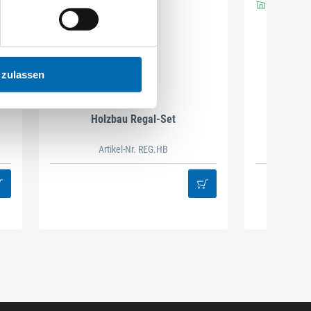
 zulassen
DAMAZEN
Holzbau Regal-Set
Spiralb
Artikel-Nr. REG.HB
38