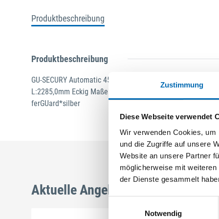
Produktbeschreibung
Produktbeschreibung
GU-SECURY Automatic 45/92 sf2 Nuss: 10mm Kennkerbe: 
Zustimmung
L:2285,0mm Eckig Maße: A1 730,0mm B1 760,0mm Für Sperrb
ferGUard*silber
Diese Webseite verwendet 
Wir verwenden Cookies, um I
und die Zugriffe auf unsere 
Website an unsere Partner fü
möglicherweise mit weiteren
der Dienste gesammelt habe
Aktuelle Angebote
Einwilligungsauswahl
Notwendig