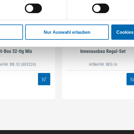
Nur Auswahl erlauben
Cookies
STAHLHÄRTER
DAMAZEN
it-Box 32-tlg Mix
Innenausbau Regal-Set
kel-Nr. BB.32
(603224)
Artikel-Nr. REG.IA