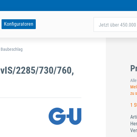
Konfiguratoren
Jetzt über 450.000 
d Baubeschlag
P
vIS/2285/730/760,
All
Meld
zu 
1 S
Art
Her
Ver