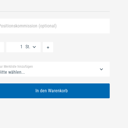
Positionskommission (optional)
Neue Liste anlegen
St.
Standard Merkliste
ur Merkliste hinzufügen
itte wählen...
In den Warenkorb