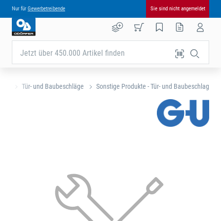
Nur für
Gewerbetreibende
Sie sind nicht angemeldet
Jetzt über 450.000 Artikel finden
eite
Tür- und Baubeschläge
Sonstige Produkte - Tür- und Baubeschlag