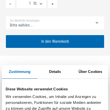
St.
Standard Merkliste
Zur Merkliste hinzufügen
Bitte wählen...
In den Warenkorb
Zustimmung
Details
Über Cookies
Produktbeschreibung
GU-SECURY Automatic 40/92 sf2 Nuss: 10mm Kennkerbe:
Diese Webseite verwendet Cookies
1020mm Flachstulp 16x2,5mm L:2285,0mm Eckig Maße: A1
730,0mm B1 760,0mm A-Öffner: optional ferGUard*silber
Wir verwenden Cookies, um Inhalte und Anzeigen zu
personalisieren, Funktionen für soziale Medien anbieten
zu können und die Zugriffe auf unsere Website zu