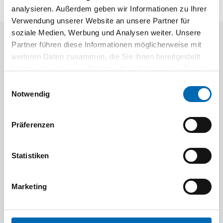
analysieren. Außerdem geben wir Informationen zu Ihrer
Verwendung unserer Website an unsere Partner für
soziale Medien, Werbung und Analysen weiter. Unsere
Partner führen diese Informationen möglicherweise mit
Aktuelle Angebote
weiteren Daten zusammen, die Sie ihnen bereitgestellt
haben oder die sie im Rahmen Ihrer Nutzung der Dienste
gesammelt haben.
Einwilligungsauswahl
Notwendig
Präferenzen
Festool
STAH
Statistiken
SELFCLEAN Filtersack SC FIS-CT
Bit-Box
Artikel-Nr.
Marketing
8 Ausführungen