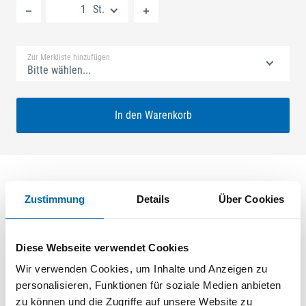
St.
Standard Merkliste
Zur Merkliste hinzufügen
Bitte wählen...
In den Warenkorb
Zustimmung
Details
Über Cookies
Produktbeschreibung
GU-SECURY Automatic 35/92 sf2 Nuss: 8mm Kennkerbe:
Diese Webseite verwendet Cookies
890mm U-Stulp 24x6x6x2,5mm L:1750,0mm Eckig Maße: A1
580,0mm B1 760,0mm A-Öffner: optional ferGUard*silber
Wir verwenden Cookies, um Inhalte und Anzeigen zu
personalisieren, Funktionen für soziale Medien anbieten
zu können und die Zugriffe auf unsere Website zu