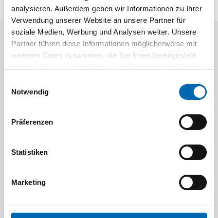
analysieren. Außerdem geben wir Informationen zu Ihrer
Verwendung unserer Website an unsere Partner für
soziale Medien, Werbung und Analysen weiter. Unsere
Partner führen diese Informationen möglicherweise mit
Aktuelle Angebote
weiteren Daten zusammen, die Sie ihnen bereitgestellt
haben oder die sie im Rahmen Ihrer Nutzung der Dienste
gesammelt haben.
Einwilligungsauswahl
Notwendig
Präferenzen
Festool
STAH
Statistiken
SELFCLEAN Filtersack SC FIS-CT
Bit-Box
Artikel-Nr.
Marketing
8 Ausführungen