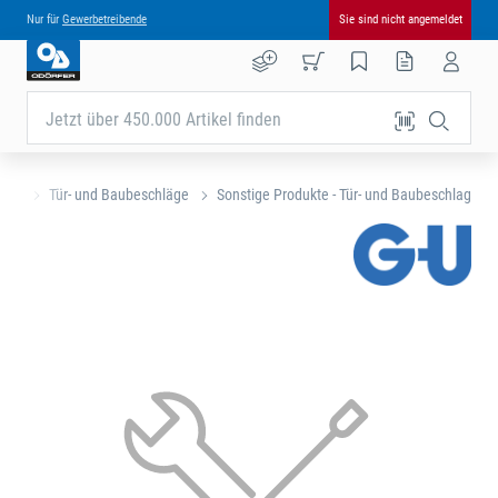
Nur für
Gewerbetreibende
Sie sind nicht angemeldet
Jetzt über 450.000 Artikel finden
eite
Tür- und Baubeschläge
Sonstige Produkte - Tür- und Baubeschlag