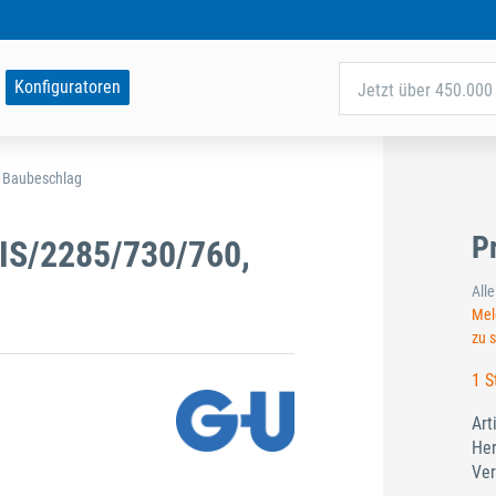
Konfiguratoren
Jetzt über 450.000 
d Baubeschlag
P
IS/2285/730/760,
All
Meld
zu 
1 S
Art
Her
Ver