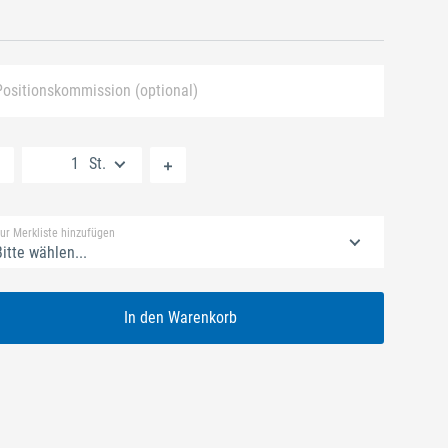
Positionskommission (optional)
Neue Liste anlegen
St.
Standard Merkliste
ur Merkliste hinzufügen
itte wählen...
In den Warenkorb