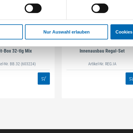
Nur Auswahl erlauben
Cookies
STAHLHÄRTER
DAMAZEN
it-Box 32-tlg Mix
Innenausbau Regal-Set
kel-Nr. BB.32
(603224)
Artikel-Nr. REG.IA