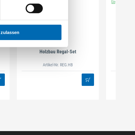
 zulassen
DAMAZEN
Holzbau Regal-Set
Spiralb
Artikel-Nr. REG.HB
38