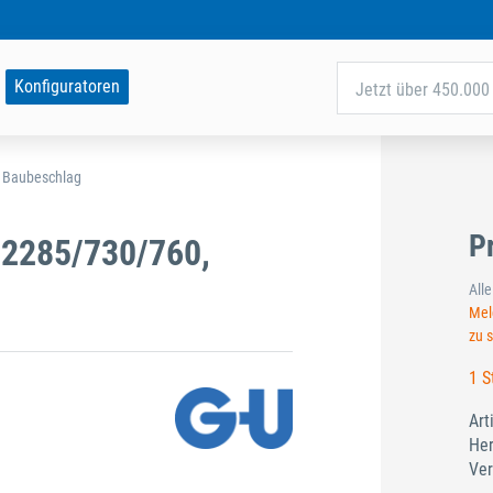
Konfiguratoren
Jetzt über 450.000 
d Baubeschlag
P
2285/730/760,
All
Meld
zu 
1 S
Art
Her
Ver