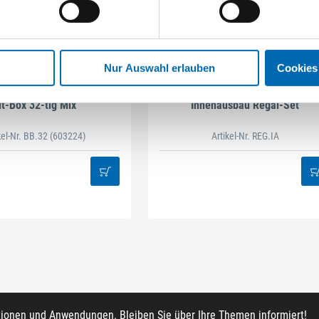
Nur Auswahl erlauben
Cookies
STAHLHÄRTER
DAMAZEN
it-Box 32-tlg Mix
Innenausbau Regal-Set
kel-Nr. BB.32
(603224)
Artikel-Nr. REG.IA
tionen und Anwendungen. Bleiben Sie über Ihre Themen informiert!