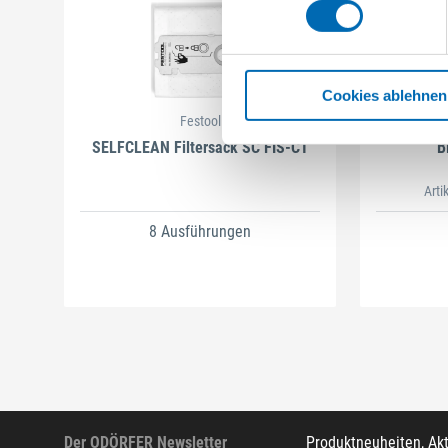
Cookies ablehnen
Festool
SELFCLEAN Filtersack SC FIS-CT
B
Arti
8 Ausführungen
Der ODÖRFER Newsletter
Produktneuheiten, Ak