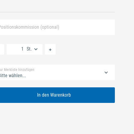
Positionskommission (optional)
Neue Liste anlegen
St.
Standard Merkliste
ur Merkliste hinzufügen
itte wählen...
In den Warenkorb