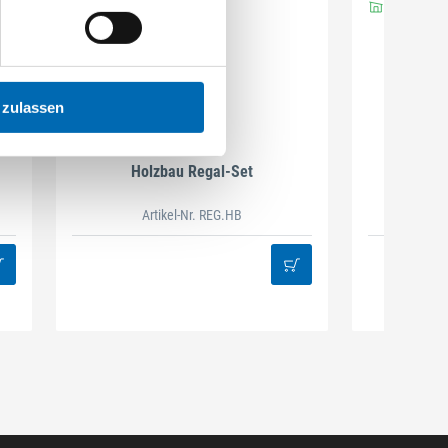
 zulassen
DAMAZEN
Holzbau Regal-Set
Spiralb
Artikel-Nr. REG.HB
38