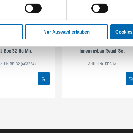
Nur Auswahl erlauben
Cookies
STAHLHÄRTER
DAMAZEN
it-Box 32-tlg Mix
Innenausbau Regal-Set
kel-Nr. BB.32
(603224)
Artikel-Nr. REG.IA