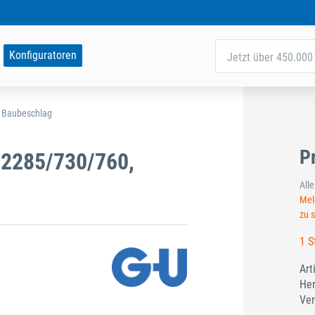
Konfiguratoren
Jetzt über 450.000 
d Baubeschlag
P
2285/730/760,
All
Meld
zu 
1 S
Art
Her
Ver