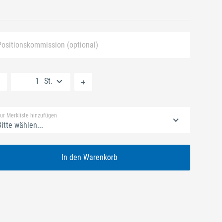
Positionskommission (optional)
Neue Liste anlegen
St.
Standard Merkliste
ur Merkliste hinzufügen
itte wählen...
In den Warenkorb