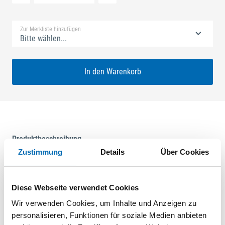
Standard Merkliste
Zur Merkliste hinzufügen
Bitte wählen...
In den Warenkorb
Produktbeschreibung
Zustimmung
Details
Über Cookies
GU-SECURY Europa 35/92 SZ-R4 Nuss: 8mm Kennkerbe:
1050mm Flachstulp 16x2,5mm L:2285,0mm Eckig Maße: A1
267,5mm A2 737,5mm B1 402,5mm B2 872,5mm
Diese Webseite verwendet Cookies
Zwischenverzahnung oben+unten Verzahnung oben
Wir verwenden Cookies, um Inhalte und Anzeigen zu
ferGUard*silber VE: 5,000
personalisieren, Funktionen für soziale Medien anbieten