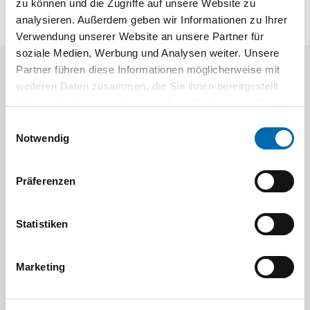
zu können und die Zugriffe auf unsere Website zu
analysieren. Außerdem geben wir Informationen zu Ihrer
Verwendung unserer Website an unsere Partner für
soziale Medien, Werbung und Analysen weiter. Unsere
Partner führen diese Informationen möglicherweise mit
Aktuelle Angebote
weiteren Daten zusammen, die Sie ihnen bereitgestellt
haben oder die sie im Rahmen Ihrer Nutzung der Dienste
gesammelt haben.
Einwilligungsauswahl
Notwendig
Präferenzen
Festool
STAH
Statistiken
SELFCLEAN Filtersack SC FIS-CT
Bit-Box
Marketing
Artikel-Nr.
8 Ausführungen