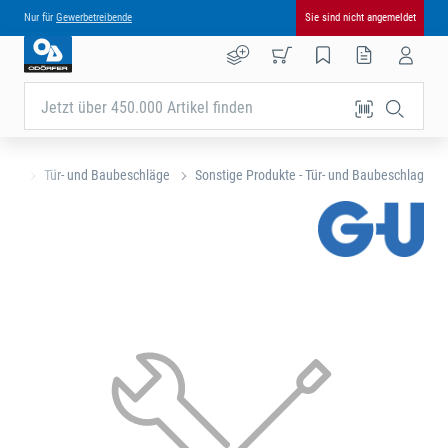
Nur für
Gewerbetreibende
Sie sind nicht angemeldet
Jetzt über 450.000 Artikel finden
eite
Tür- und Baubeschläge
Sonstige Produkte - Tür- und Baubeschlag