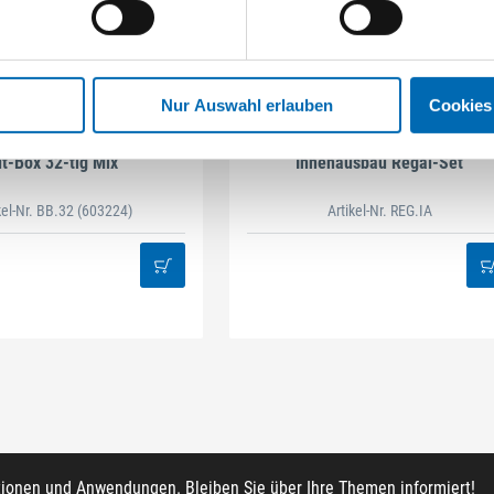
Nur Auswahl erlauben
Cookies
STAHLHÄRTER
DAMAZEN
it-Box 32-tlg Mix
Innenausbau Regal-Set
kel-Nr. BB.32
(603224)
Artikel-Nr. REG.IA
tionen und Anwendungen. Bleiben Sie über Ihre Themen informiert!