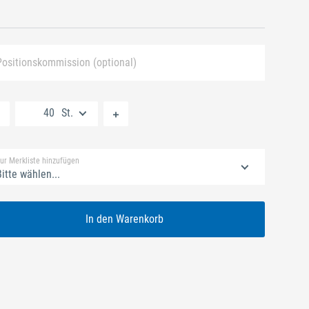
Positionskommission (optional)
Neue Liste anlegen
St.
Standard Merkliste
ur Merkliste hinzufügen
itte wählen...
In den Warenkorb