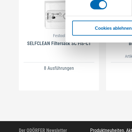
Cookies ablehnen
Festool
SELFCLEAN Filtersack SC FIS-CT
B
Arti
8 Ausführungen
Der ODÖRFER Newsletter
Produktneuheiten, Ak