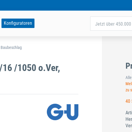
Konfiguratoren
Jetzt über 450.000 
d Baubeschlag
P
16 /1050 o.Ver,
All
Meld
zu 
40 
Art
Her
Ver