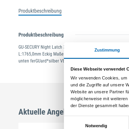
Produktbeschreibung
Produktbeschreibung
GU-SECURY Night Latch 35/92 SZ-R4 Nuss: 8mm Kennkerb
Zustimmung
L:1765,0mm Eckig Maße: A1 267,5mm A2 737,5mm B1 402
unten ferGUard*silber VE: 40,000
Diese Webseite verwendet 
Wir verwenden Cookies, um I
und die Zugriffe auf unsere 
Website an unsere Partner fü
möglicherweise mit weiteren
der Dienste gesammelt habe
Aktuelle Angebote
Einwilligungsauswahl
Notwendig