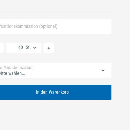
Positionskommission (optional)
Neue Liste anlegen
St.
Standard Merkliste
ur Merkliste hinzufügen
itte wählen...
In den Warenkorb