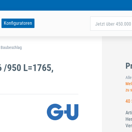
Konfiguratoren
Jetzt über 450.000 
d Baubeschlag
P
6 /950 L=1765,
All
Meld
zu 
40 
Art
Her
Ver