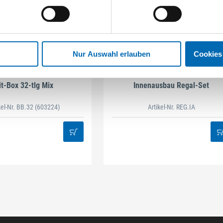
Nur Auswahl erlauben
Cookies
STAHLHÄRTER
DAMAZEN
it-Box 32-tlg Mix
Innenausbau Regal-Set
kel-Nr. BB.32
(603224)
Artikel-Nr. REG.IA