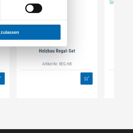
 zulassen
DAMAZEN
Holzbau Regal-Set
Spiralb
Artikel-Nr. REG.HB
38