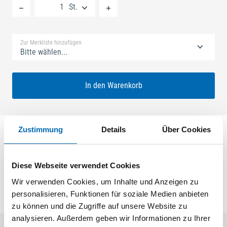
St.
Standard Merkliste
Zur Merkliste hinzufügen
Bitte wählen...
In den Warenkorb
Zustimmung
Details
Über Cookies
SECURY ECONOMY 1x20 40/92 FARI Nuss: 8mm
Kennkerbe: 176mm Flachstulp 16x2,5mm L:290,0mm
Eckig Maße: ferGUard*silber
Diese Webseite verwendet Cookies
Wir verwenden Cookies, um Inhalte und Anzeigen zu
personalisieren, Funktionen für soziale Medien anbieten
zu können und die Zugriffe auf unsere Website zu
analysieren. Außerdem geben wir Informationen zu Ihrer