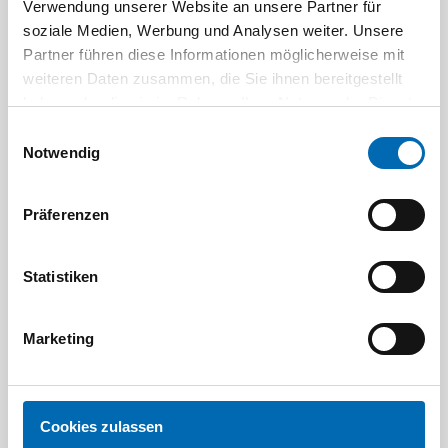
Verwendung unserer Website an unsere Partner für
Aktuelle Angebote
soziale Medien, Werbung und Analysen weiter. Unsere
Partner führen diese Informationen möglicherweise mit
weiteren Daten zusammen, die Sie ihnen bereitgestellt
haben oder die sie im Rahmen Ihrer Nutzung der Dienste
gesammelt haben.
Einwilligungsauswahl
Notwendig
Präferenzen
Festool
STAH
SELFCLEAN Filtersack SC FIS-CT
Bit-Box
Statistiken
Artikel-Nr.
8 Ausführungen
Marketing
Cookies zulassen