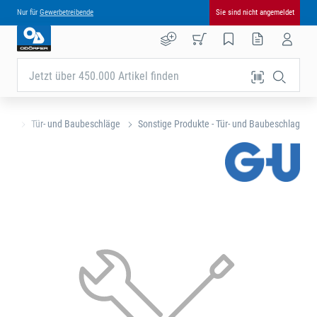
Nur für
Gewerbetreibende
Sie sind nicht angemeldet
Jetzt über 450.000 Artikel finden
eite
Tür- und Baubeschläge
Sonstige Produkte - Tür- und Baubeschlag