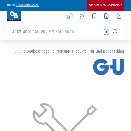
Nur für
Gewerbetreibende
Sie sind nicht angemeldet
Jetzt über 450.000 Artikel finden
eite
Tür- und Baubeschläge
Sonstige Produkte - Tür- und Baubeschlag