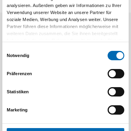
analysieren. Außerdem geben wir Informationen zu Ihrer
Verwendung unserer Website an unsere Partner für
soziale Medien, Werbung und Analysen weiter. Unsere
Partner führen diese Informationen möglicherweise mit
Aktuelle Angebote
weiteren Daten zusammen, die Sie ihnen bereitgestellt
haben oder die sie im Rahmen Ihrer Nutzung der Dienste
gesammelt haben.
Einwilligungsauswahl
Notwendig
Präferenzen
Festool
STAH
Statistiken
SELFCLEAN Filtersack SC FIS-CT
Bit-Box
Artikel-Nr.
Marketing
8 Ausführungen