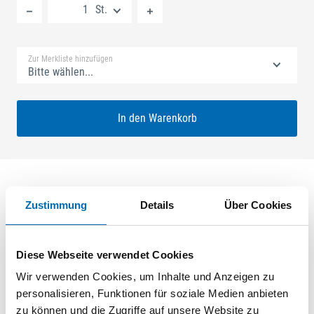
St.
Standard Merkliste
Zur Merkliste hinzufügen
Bitte wählen...
In den Warenkorb
Zustimmung
Details
Über Cookies
Produktbeschreibung
SECURY ECONOMY 1x20 35/92 FARI Nuss: 8mm Kennkerbe:
Diese Webseite verwendet Cookies
176mm U-Stulp 24x6x6x2,5mm L:290,0mm Eckig Maße:
Edelstahl geschliffen
Wir verwenden Cookies, um Inhalte und Anzeigen zu
personalisieren, Funktionen für soziale Medien anbieten
zu können und die Zugriffe auf unsere Website zu