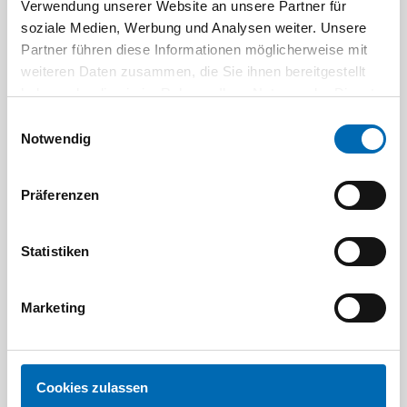
Verwendung unserer Website an unsere Partner für
Aktuelle Angebote
soziale Medien, Werbung und Analysen weiter. Unsere
Partner führen diese Informationen möglicherweise mit
weiteren Daten zusammen, die Sie ihnen bereitgestellt
haben oder die sie im Rahmen Ihrer Nutzung der Dienste
gesammelt haben.
Einwilligungsauswahl
Notwendig
Präferenzen
Festool
STAH
SELFCLEAN Filtersack SC FIS-CT
Bit-Box
Statistiken
Artikel-Nr.
8 Ausführungen
Marketing
Cookies zulassen