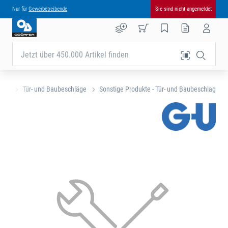
Nur für
Gewerbetreibende
Sie sind nicht angemeldet
Jetzt über 450.000 Artikel finden
eite
Tür- und Baubeschläge
Sonstige Produkte - Tür- und Baubeschlag