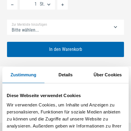
St.
Standard Merkliste
Zur Merkliste hinzufügen
Bitte wählen...
In den Warenkorb
Zustimmung
Details
Über Cookies
SECURY ECONOMY 1x20 30/92 FARI Nuss: 8mm
Kennkerbe: 176mm U-Stulp 24x6x6x2,5mm L:290,0mm
Eckig Maße: ferGUard*silber
Diese Webseite verwendet Cookies
Wir verwenden Cookies, um Inhalte und Anzeigen zu
personalisieren, Funktionen für soziale Medien anbieten
zu können und die Zugriffe auf unsere Website zu
analysieren. Außerdem geben wir Informationen zu Ihrer