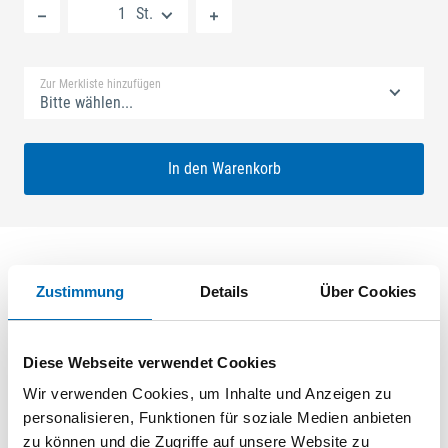
St.
Standard Merkliste
Zur Merkliste hinzufügen
Bitte wählen...
In den Warenkorb
Zustimmung
Details
Über Cookies
Produktbeschreibung
SECURY V 45/92 SH2 Nuss: 10mm Kennkerbe: 1020mm U-
Diese Webseite verwendet Cookies
Stulp 24x6x6x2,5mm L:2285,0mm Eckig Maße: A1 730,0mm
B1 760,0mm Für Sperrbügel vorgerichtet ferGUard*silber
Wir verwenden Cookies, um Inhalte und Anzeigen zu
personalisieren, Funktionen für soziale Medien anbieten
zu können und die Zugriffe auf unsere Website zu