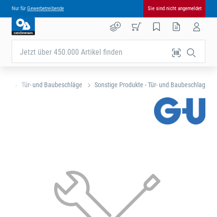
Nur für
Gewerbetreibende
Sie sind nicht angemeldet
Jetzt über 450.000 Artikel finden
eite
Tür- und Baubeschläge
Sonstige Produkte - Tür- und Baubeschlag