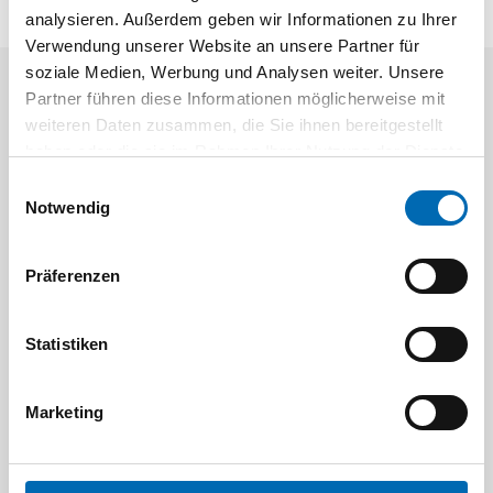
analysieren. Außerdem geben wir Informationen zu Ihrer
Verwendung unserer Website an unsere Partner für
soziale Medien, Werbung und Analysen weiter. Unsere
Partner führen diese Informationen möglicherweise mit
Aktuelle Angebote
weiteren Daten zusammen, die Sie ihnen bereitgestellt
haben oder die sie im Rahmen Ihrer Nutzung der Dienste
gesammelt haben.
Einwilligungsauswahl
Notwendig
Präferenzen
Festool
STAH
Statistiken
SELFCLEAN Filtersack SC FIS-CT
Bit-Box
Artikel-Nr.
Marketing
8 Ausführungen