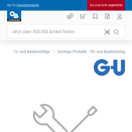
Nur für
Gewerbetreibende
Sie sind nicht angemeldet
Jetzt über 450.000 Artikel finden
eite
Tür- und Baubeschläge
Sonstige Produkte - Tür- und Baubeschlag