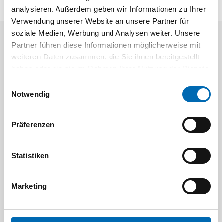
analysieren. Außerdem geben wir Informationen zu Ihrer
Verwendung unserer Website an unsere Partner für
soziale Medien, Werbung und Analysen weiter. Unsere
Partner führen diese Informationen möglicherweise mit
Aktuelle Angebote
weiteren Daten zusammen, die Sie ihnen bereitgestellt
haben oder die sie im Rahmen Ihrer Nutzung der Dienste
gesammelt haben.
Einwilligungsauswahl
Notwendig
Präferenzen
Festool
STAH
Statistiken
SELFCLEAN Filtersack SC FIS-CT
Bit-Box
Artikel-Nr.
Marketing
8 Ausführungen