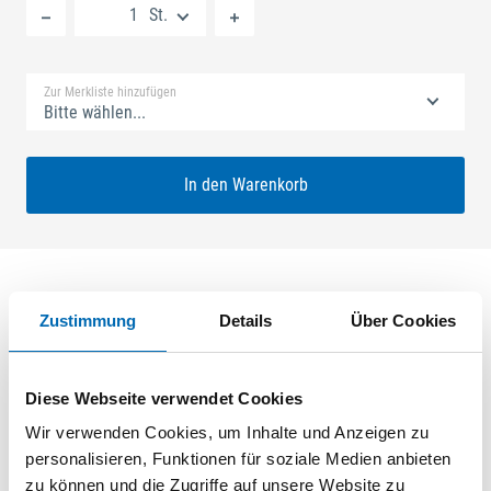
St.
Standard Merkliste
Zur Merkliste hinzufügen
Bitte wählen...
In den Warenkorb
Zustimmung
Details
Über Cookies
Produktbeschreibung
SECURY V 35/92 SH2 Nuss: 10mm Kennkerbe: 1020mm
Diese Webseite verwendet Cookies
Flachstulp 16x2,5mm L:2285,0mm Eckig Maße: A1 730,0mm
B1 760,0mm Für Sperrbügel vorgerichtet ferGUard*silber
Wir verwenden Cookies, um Inhalte und Anzeigen zu
personalisieren, Funktionen für soziale Medien anbieten
zu können und die Zugriffe auf unsere Website zu