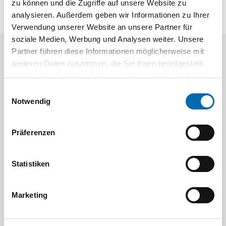
zu können und die Zugriffe auf unsere Website zu
analysieren. Außerdem geben wir Informationen zu Ihrer
Verwendung unserer Website an unsere Partner für
soziale Medien, Werbung und Analysen weiter. Unsere
Partner führen diese Informationen möglicherweise mit
Aktuelle Angebote
weiteren Daten zusammen, die Sie ihnen bereitgestellt
haben oder die sie im Rahmen Ihrer Nutzung der Dienste
gesammelt haben.
Einwilligungsauswahl
Notwendig
Präferenzen
Festool
STAH
Statistiken
SELFCLEAN Filtersack SC FIS-CT
Bit-Box
Marketing
Artikel-Nr.
8 Ausführungen