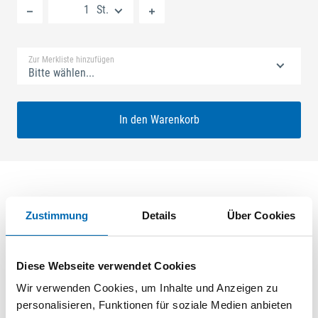
St.
Standard Merkliste
Zur Merkliste hinzufügen
Bitte wählen...
In den Warenkorb
Produktbeschreibung
Zustimmung
Details
Über Cookies
SECURY V 65/92 MR2 Nuss: 10mm Kennkerbe: 890mm
Flachstulp 20x2,5mm L:1750,0mm Abgerundet Maße: A1
Diese Webseite verwendet Cookies
730,0mm B1 760,0mm Für Sperrbügel vorgerichtet Edelstahl
Wir verwenden Cookies, um Inhalte und Anzeigen zu
geschliffen
personalisieren, Funktionen für soziale Medien anbieten