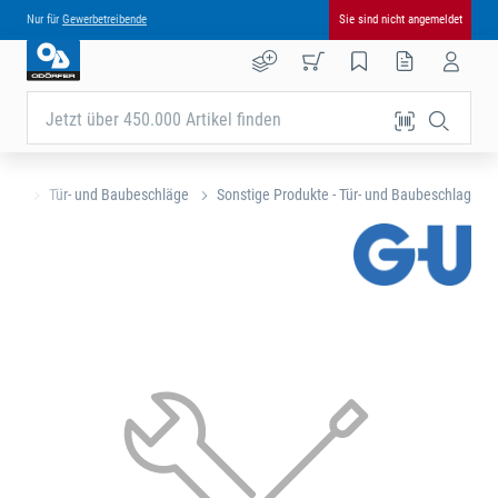
Nur für
Gewerbetreibende
Sie sind nicht angemeldet
Jetzt über 450.000 Artikel finden
eite
Tür- und Baubeschläge
Sonstige Produkte - Tür- und Baubeschlag