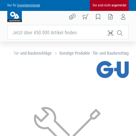
Nur für
Gewerbetreibende
Sie sind nicht angemeldet
Jetzt über 450.000 Artikel finden
eite
Tür- und Baubeschläge
Sonstige Produkte - Tür- und Baubeschlag