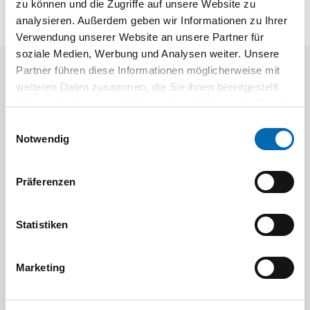
zu können und die Zugriffe auf unsere Website zu
analysieren. Außerdem geben wir Informationen zu Ihrer
Verwendung unserer Website an unsere Partner für
soziale Medien, Werbung und Analysen weiter. Unsere
Partner führen diese Informationen möglicherweise mit
Aktuelle Angebote
weiteren Daten zusammen, die Sie ihnen bereitgestellt
haben oder die sie im Rahmen Ihrer Nutzung der Dienste
gesammelt haben.
Einwilligungsauswahl
Notwendig
Präferenzen
Festool
STAH
Statistiken
SELFCLEAN Filtersack SC FIS-CT
Bit-Box
Marketing
Artikel-Nr.
8 Ausführungen