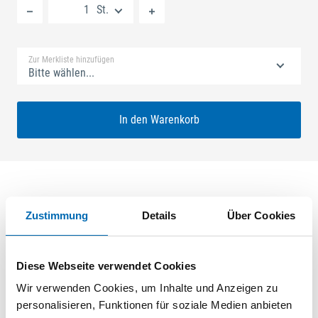
St.
Standard Merkliste
Zur Merkliste hinzufügen
Bitte wählen...
In den Warenkorb
Produktbeschreibung
Zustimmung
Details
Über Cookies
SECURY V 40/92 MR2 Nuss: 8mm Kennkerbe: 890mm
Flachstulp 24x2,5mm L:1750,0mm Eckig Maße: A1 730,0mm
Diese Webseite verwendet Cookies
B1 760,0mm Für Sperrbügel vorgerichtet Edelstahl
Wir verwenden Cookies, um Inhalte und Anzeigen zu
geschliffen
personalisieren, Funktionen für soziale Medien anbieten