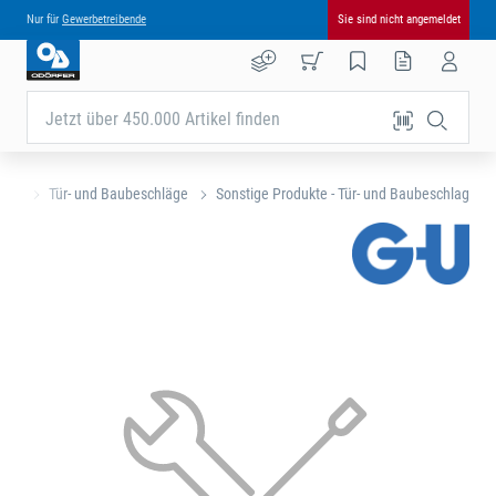
Nur für
Gewerbetreibende
Sie sind nicht angemeldet
Jetzt über 450.000 Artikel finden
eite
Tür- und Baubeschläge
Sonstige Produkte - Tür- und Baubeschlag