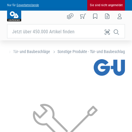
Nur für
Gewerbetreibende
Sie sind nicht angemeldet
Jetzt über 450.000 Artikel finden
eite
Tür- und Baubeschläge
Sonstige Produkte - Tür- und Baubeschlag