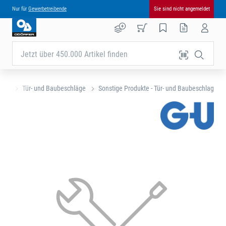
Nur für
Gewerbetreibende
Sie sind nicht angemeldet
Jetzt über 450.000 Artikel finden
eite
Tür- und Baubeschläge
Sonstige Produkte - Tür- und Baubeschlag