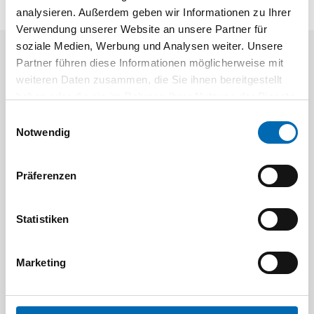
analysieren. Außerdem geben wir Informationen zu Ihrer
Verwendung unserer Website an unsere Partner für
soziale Medien, Werbung und Analysen weiter. Unsere
Partner führen diese Informationen möglicherweise mit
Aktuelle Angebote
weiteren Daten zusammen, die Sie ihnen bereitgestellt
haben oder die sie im Rahmen Ihrer Nutzung der Dienste
gesammelt haben.
Einwilligungsauswahl
Notwendig
Präferenzen
Festool
STAH
Statistiken
SELFCLEAN Filtersack SC FIS-CT
Bit-Box
Artikel-Nr.
Marketing
8 Ausführungen