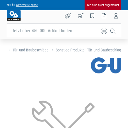
Nur für
Gewerbetreibende
Sie sind nicht angemeldet
Jetzt über 450.000 Artikel finden
eite
Tür- und Baubeschläge
Sonstige Produkte - Tür- und Baubeschlag