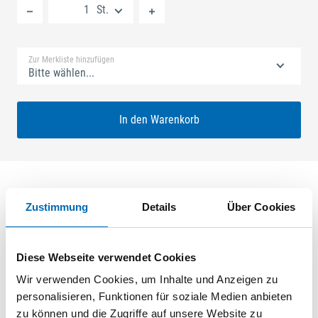
St.
Standard Merkliste
Zur Merkliste hinzufügen
Bitte wählen...
In den Warenkorb
Zustimmung
Details
Über Cookies
Produktbeschreibung
Schließblech U-Profil 30x6mm, mitte Falle 146mm, Länge 216,
Diese Webseite verwendet Cookies
mit Austauschstück, mit Endstücke, Nutlage 11mm Maß X=22
DIN rechts
Wir verwenden Cookies, um Inhalte und Anzeigen zu
personalisieren, Funktionen für soziale Medien anbieten
zu können und die Zugriffe auf unsere Website zu