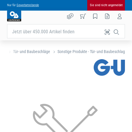
Nur für
Gewerbetreibende
Sie sind nicht angemeldet
Jetzt über 450.000 Artikel finden
eite
Tür- und Baubeschläge
Sonstige Produkte - Tür- und Baubeschlag