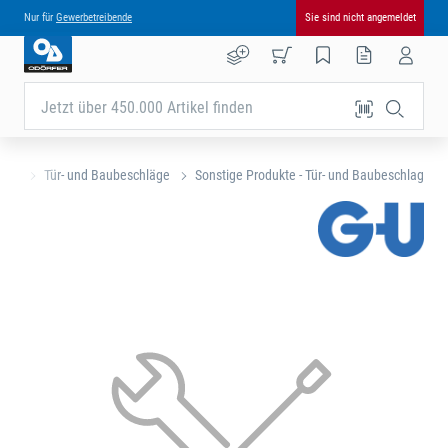
Nur für
Gewerbetreibende
Sie sind nicht angemeldet
Jetzt über 450.000 Artikel finden
eite
Tür- und Baubeschläge
Sonstige Produkte - Tür- und Baubeschlag