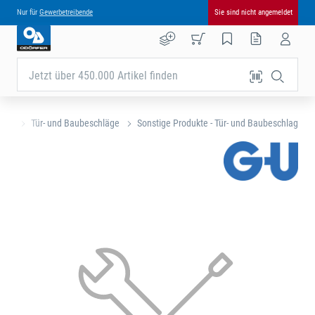
Nur für
Gewerbetreibende
Sie sind nicht angemeldet
Jetzt über 450.000 Artikel finden
eite
Tür- und Baubeschläge
Sonstige Produkte - Tür- und Baubeschlag