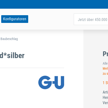
Konfiguratoren
Jetzt über 450.000 
d Baubeschlag
P
d*silber
All
Meld
zu 
1 S
Art
Her
Ver