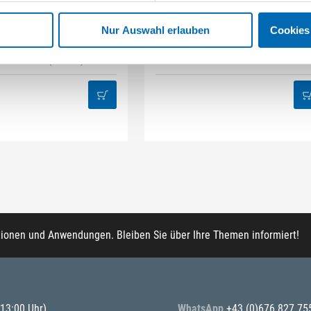
STAHLHÄRTER
DAMAZEN
it-Box 32-tlg Mix
Innenausbau Regal-Set
Nur Auswahl erlauben
Cookies
kel-Nr. BB.32
(603224)
Artikel-Nr. REG.IA
tionen und Anwendungen. Bleiben Sie über Ihre Themen informiert!
 13:00 Uhr)
WhatsApp
+43 (0)676 827 75