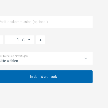
Positionskommission (optional)
Neue Liste anlegen
St.
Standard Merkliste
ur Merkliste hinzufügen
itte wählen...
In den Warenkorb