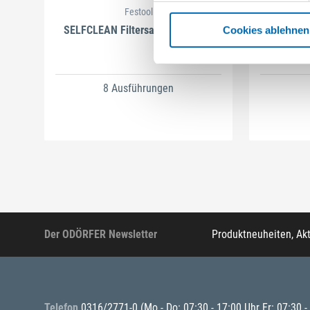
Festool
SELFCLEAN Filtersack SC FIS-CT
B
Cookies ablehnen
Arti
8 Ausführungen
Der ODÖRFER Newsletter
Produktneuheiten, Ak
Telefon
0316/2771-0
(Mo - Do: 07:30 - 17:00 Uhr Fr: 07:30 -