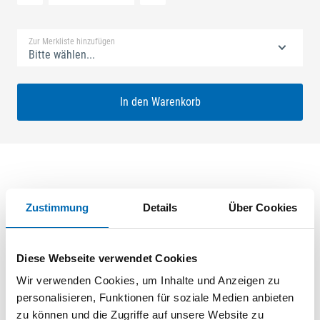
Standard Merkliste
Zur Merkliste hinzufügen
Bitte wählen...
In den Warenkorb
Produktbeschreibung
Zustimmung
Details
Über Cookies
GU Europa 50/70 SZ-R2 Nuss: 7mm Kennkerbe: 1045mm
Flachstulp 16x2,5mm L:2028,0mm Eckig Maße: A1 770,5mm
Diese Webseite verwendet Cookies
B1 867,5mm Zwischenverzahnung oben+unten
ferGUard*silber VE: 240,000
Wir verwenden Cookies, um Inhalte und Anzeigen zu
personalisieren, Funktionen für soziale Medien anbieten
zu können und die Zugriffe auf unsere Website zu