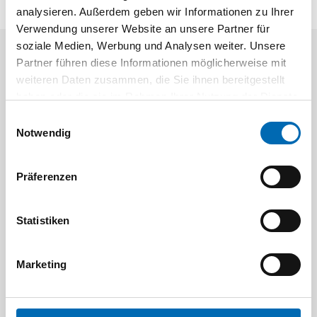
analysieren. Außerdem geben wir Informationen zu Ihrer
Verwendung unserer Website an unsere Partner für
soziale Medien, Werbung und Analysen weiter. Unsere
Partner führen diese Informationen möglicherweise mit
Aktuelle Angebote
weiteren Daten zusammen, die Sie ihnen bereitgestellt
haben oder die sie im Rahmen Ihrer Nutzung der Dienste
gesammelt haben.
Einwilligungsauswahl
Notwendig
Präferenzen
Festool
STAH
Statistiken
SELFCLEAN Filtersack SC FIS-CT
Bit-Box
Artikel-Nr.
Marketing
8 Ausführungen