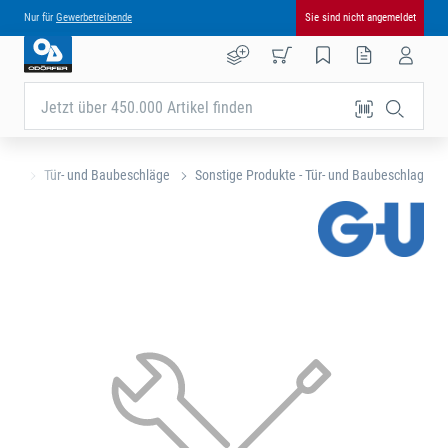
Nur für
Gewerbetreibende
Sie sind nicht angemeldet
Jetzt über 450.000 Artikel finden
eite
Tür- und Baubeschläge
Sonstige Produkte - Tür- und Baubeschlag