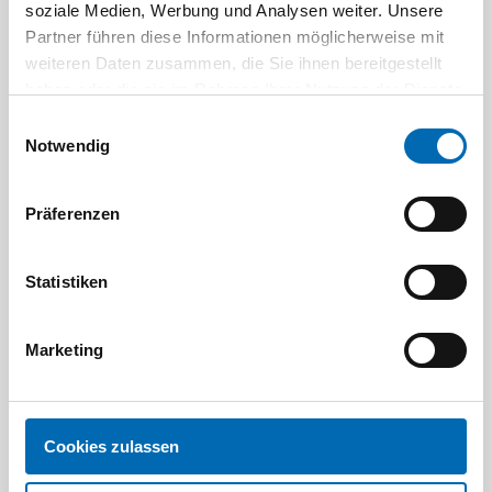
soziale Medien, Werbung und Analysen weiter. Unsere
Partner führen diese Informationen möglicherweise mit
weiteren Daten zusammen, die Sie ihnen bereitgestellt
haben oder die sie im Rahmen Ihrer Nutzung der Dienste
gesammelt haben.
Einwilligungsauswahl
Notwendig
Gretsch-Unitas
Präferenzen
G-U Falzschere 27 A, ferGUard*silber
Artikel-Nr. GU.00033
Statistiken
Marketing
Cookies zulassen