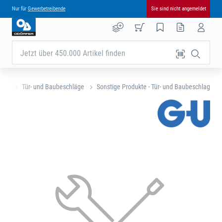
Nur für
Gewerbetreibende
Sie sind nicht angemeldet
Jetzt über 450.000 Artikel finden
eite
Tür- und Baubeschläge
Sonstige Produkte - Tür- und Baubeschlag